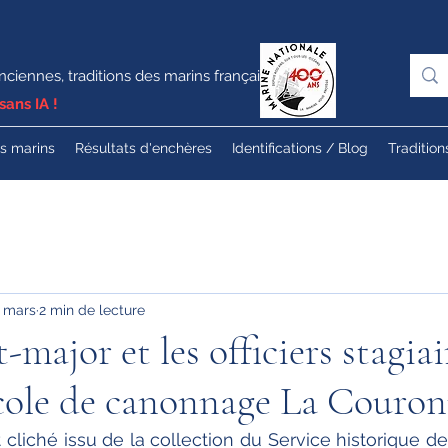
nciennes, traditions des marins français
sans IA !
es marins
Résultats d'enchères
Identifications / Blog
Tradition
7 mars
2 min de lecture
t-major et les officiers stagia
école de canonnage La Couro
t cliché issu de la collection du Service historique d