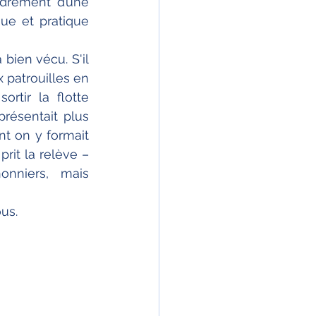
adrement d’une 
ue et pratique 
 bien vécu. S'il 
 patrouilles en 
tir la flotte 
résentait plus 
nt on y formait 
 prit la relève – 
onniers, mais 
us.