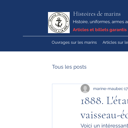
Histoires de marins
Histoire, uniformes, armes a
Articles et billets garantis 
Ouvrages sur les marins
Articles sur l
Tous les posts
marine-maubec
1
1888. L'éta
vaisseau-
Voici un intéressan