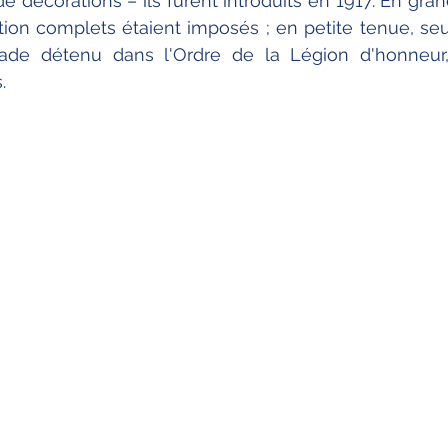
de décorations – ils furent introduits en 1917. En gran
ion complets étaient imposés ; en petite tenue, seul 
ade détenu dans l'Ordre de la Légion d'honneur, i
.