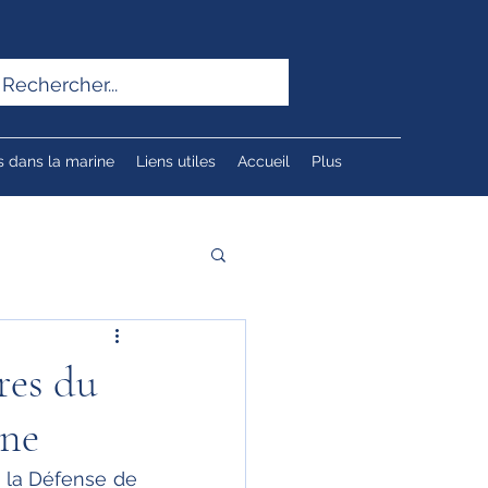
s dans la marine
Liens utiles
Accueil
Plus
ires du
nne
e la Défense de 