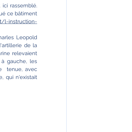
 ici rassemblé. 
é ce bâtiment 
t/l-instruction-
arles Leopold 
rtillerie de la 
ine relevaient 
à gauche, les 
te  tenue, avec 
qui n'existait 