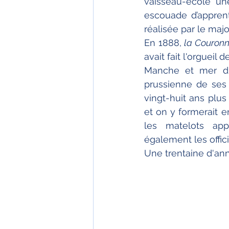
vaisseau-école une
escouade d’apprent
réalisée par le maj
En 1888, 
la Couron
avait fait l'orgueil
Manche et mer du 
prussienne de ses 
vingt-huit ans plus 
et on y formerait 
les matelots appr
également les offici
Une trentaine d'an