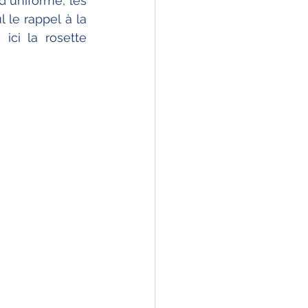
d uniforme, les 
le rappel à la 
ci la rosette 