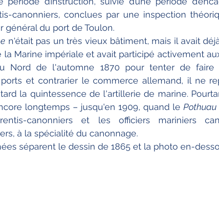
 période d’instruction, suivie d’une période d’enc
is-canonniers, conclues par une inspection théoriq
or général du port de Toulon.
ne
 n'était pas un très vieux bâtiment, mais il avait déjà
 de la Marine impériale et avait participé activement aux
Nord de l'automne 1870 pour tenter de faire sor
ports et contrarier le commerce allemand, il ne rep
tard la quintessence de l'artillerie de marine. Pourta
encore longtemps – jusqu'en 1909, quand le 
Pothuau
entis-canonniers et les officiers mariniers can
ers, à la spécialité du canonnage.
nées séparent le dessin de 1865 et la photo en-desso