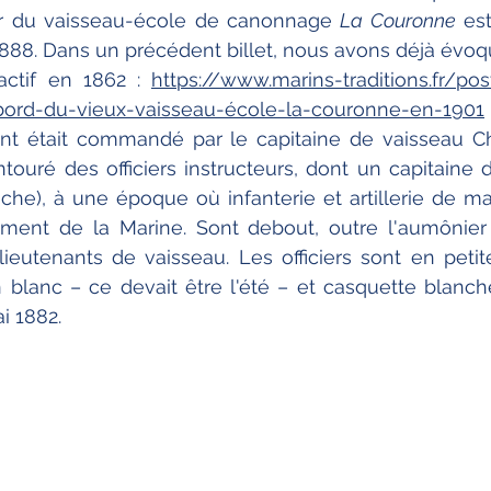
or du vaisseau-école de canonnage 
La Couronne
 est
8. Dans un précédent billet, nous avons déjà évoqu
ctif en 1862 : 
https://www.marins-traditions.fr/pos
bord-du-vieux-vaisseau-école-la-couronne-en-1901
nt était commandé par le capitaine de vaisseau Ch
ntouré des officiers instructeurs, dont un capitaine d'a
che), à une époque où infanterie et artillerie de mar
ment de la Marine. Sont debout, outre l'aumônier 
s, lieutenants de vaisseau. Les officiers sont en peti
 blanc – ce devait être l'été – et casquette blanche, 
i 1882.