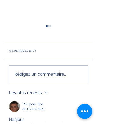
9 commentaires
1845. Un contre-amiral
1912. Un air de vacan
Rédigez un commentaire...
sous la Monarchie de
pour l'équipage du 
Juillet
Les plus récents
Philippe Dbt
22 mars 2025
Bonjour,
Le décret de 1918 instaure le veston 
ouvert et croisé analogue à la marine 