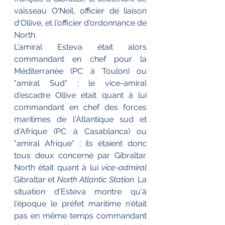
vaisseau O'Neil, officier de liaison 
d'Ollive, et l'officier d'ordonnance de 
North.
L'amiral Esteva était alors 
commandant en chef pour la 
Méditerranée (PC à Toulon) ou 
"amiral Sud" ; le vice-amiral 
d'escadre Ollive était quant à lui 
commandant en chef des forces 
maritimes de l'Atlantique sud et 
d'Afrique (PC à Casablanca) ou 
"amiral Afrique" ; ils étaient donc 
tous deux concerné par Gibraltar. 
North était quant à lui 
vice-admiral 
Gibraltar et 
North Atlantic Station
. La 
situation d'Esteva montre qu'à 
l'époque le préfet maritime n'était 
pas en même temps commandant 