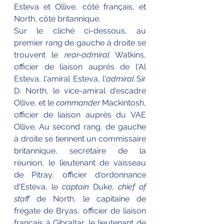
Esteva et Ollive, côté français, et 
North, côté britannique.
Sur le cliché ci-dessous, au 
premier rang de gauche à droite se 
trouvent le 
rear-admiral
 Watkins, 
officier de liaison auprès de l'Al 
Esteva, l'amiral Esteva, l'
admiral
 Sir 
D. North, le vice-amiral d'escadre 
Ollive, et le 
commander
 Mackintosh, 
officier de liaison auprès du VAE 
Ollive. Au second rang, de gauche 
à droite se tiennent un commissaire 
britannique, secrétaire de la 
réunion, le lieutenant de vaisseau 
de Pitray, officier d'ordonnance 
d'Esteva, le 
captain
 Duke, 
chief of 
staff 
de North, le capitaine de 
frégate de Bryas, officier de liaison 
français à Gibraltar, le lieutenant de 