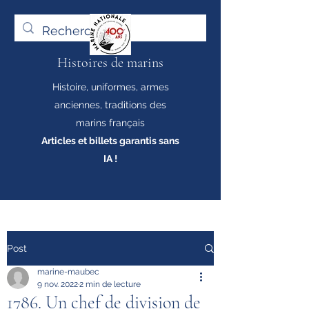
Histoires de marins
Histoire, uniformes, armes
anciennes, traditions des
marins français
Articles et billets garantis sans
IA !
Post
marine-maubec
9 nov. 2022
2 min de lecture
1786. Un chef de division de