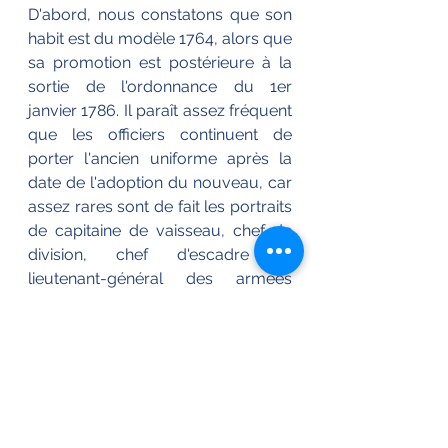
D'abord, nous constatons que son 
habit est du modèle 1764, alors que 
sa promotion est postérieure à la 
sortie de l'ordonnance du 1er 
janvier 1786. Il paraît assez fréquent 
que les officiers continuent de 
porter l'ancien uniforme après la 
date de l'adoption du nouveau, car 
assez rares sont de fait les portraits 
de capitaine de vaisseau, chef de 
division, chef d'escadre et 
lieutenant-général des armées 
navales en uniforme de 1786.
Enfin, la veste portée ne semble 
pas réglementaire à deux titres. 
D'abord, elle est blanche : si son 
port n'est pas réglementaire, il 
semble toutefois courant en été au 
vu des plusieurs portraits. Mais 