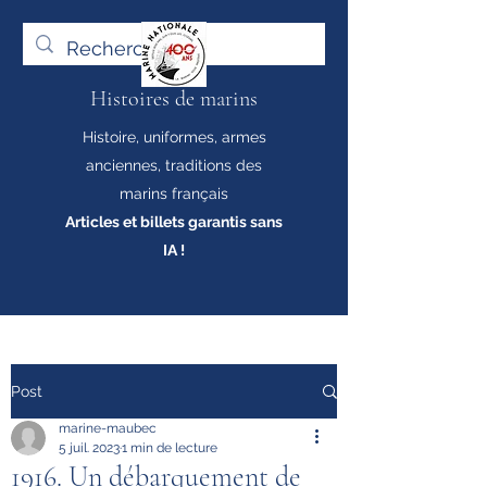
Histoires de marins
Histoire, uniformes, armes
anciennes, traditions des
marins français
Articles et billets garantis sans
IA !
Post
marine-maubec
5 juil. 2023
1 min de lecture
1916. Un débarquement de