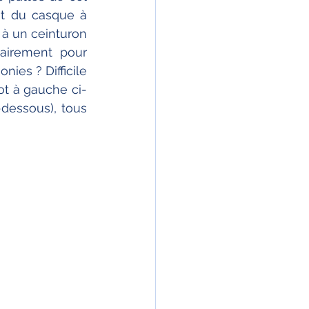
et du casque à 
à un ceinturon 
airement pour 
ies ? Difficile 
ot à gauche ci-
dessous), tous 