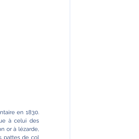
taire en 1830. 
ue à celui des 
 or à lézarde, 
 pattes de col 