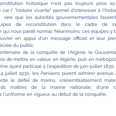
onstitution historique n'est pas toujours prise au 
ar l' "histoire vivante" permet d'intéresser à l'histo
t  rare que les autorités gouvernementales fassent 
ipes de reconstitution dans le cadre de cé
qui nous paraît normal. Néanmoins, ces équipes y tr
uvrer en appui d'un message officiel et leur prés
ciée du public.
entenaire de la conquête de l'Algérie, le Gouverne
si de mettre en valeur, en Algérie, puis en métropole
ine ayant participé à l'expédition de juin-juillet 1830.
14 juillet 1930, les Parisiens purent admirer avenue A
rde le défilé de marins, vraisemblablement matelo
nds maîtres de la marine nationale, d'une c
l'uniforme en vigueur au début de la conquête.