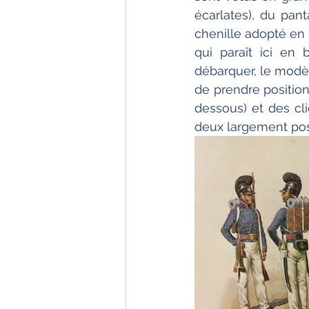
écarlates), du pan
chenille adopté en 
qui paraît ici en 
débarquer, le modèl
de prendre position
dessous) et des cl
deux largement post