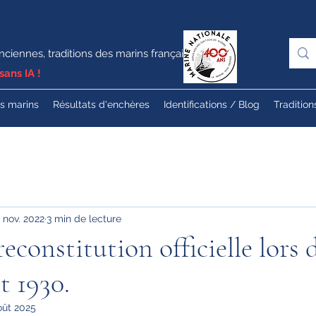
nciennes, traditions des marins français
sans IA !
es marins
Résultats d'enchères
Identifications / Blog
Tradition
 nov. 2022
3 min de lecture
econstitution officielle lors 
et 1930.
oût 2025