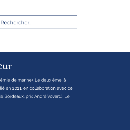
s dans la marine
Liens utiles
Accueil
Plus
eur
adémie de marine). Le deuxième, à
lié en 2021, en collaboration avec ce
de Bordeaux, prix André Vovard). Le