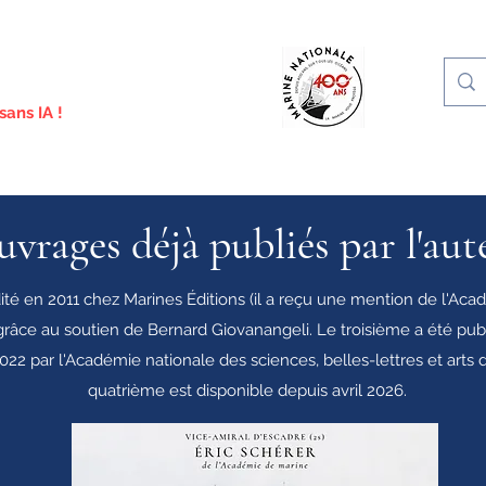
nciennes, traditions des marins français
sans IA !
es marins
Résultats d'enchères
Identifications / Blog
Tradition
vrages déjà publiés par l'aut
té en 2011 chez Marines Éditions (il a reçu une mention de l'Ac
 grâce au soutien de Bernard Giovanangeli. Le troisième a été pub
022 par l'Académie nationale des sciences, belles-lettres et arts 
quatrième est disponible depuis avril 2026.