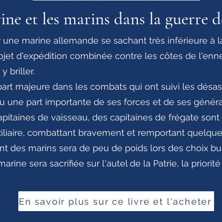
ne et les marins dans la guerre d
 une marine allemande se sachant très inférieure à la
ojet d'expédition combinée contre les côtes de l'enne
 briller.
part majeure dans les combats qui ont suivi les désa
du une part importante de ses forces et de ses génér
pitaines de vaisseau, des capitaines de frégate so
xiliaire, combattant bravement et remportant quelques
tant des marins sera de peu de poids lors des choix b
rine sera sacrifiée sur l'autel de la Patrie, la priorit
En savoir plus sur ce livre et l'acheter