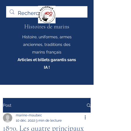
Histoires de marins
Histoire, uniformes, armes
anciennes, traditions des
marins français
Articles et billets garantis sans
IA !
Post
marine-maubec
10 déc. 2022
3 min de lecture
1870. Les quatre principaux