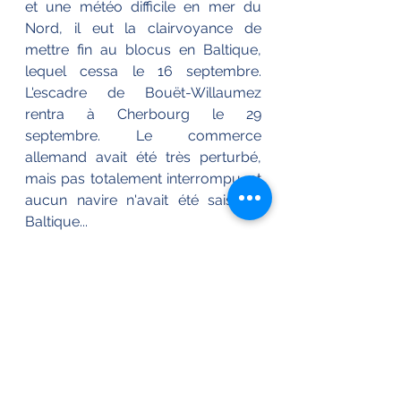
et une météo difficile en mer du 
Nord, il eut la clairvoyance de 
mettre fin au blocus en Baltique, 
lequel cessa le 16 septembre. 
L'escadre de Bouët-Willaumez 
rentra à Cherbourg le 29 
septembre. Le commerce 
allemand avait été très perturbé, 
mais pas totalement interrompu, et 
aucun navire n'avait été saisi en 
Baltique...
Les uniformes de ces officiers sont 
conformes aux prescriptions du 
décret de 1853. Ces officiers 
généraux portent le grand 
uniforme. Seul Rigault de Genouilly 
porte l'habit de cérémonie qui est 
richement brodé ; les autres portent 
simplement l'habit de grande tenue, 