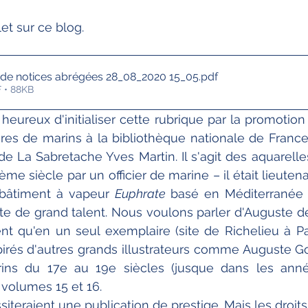
let sur ce blog.
e de notices abrégées 28_08_2020 15_05
.pdf
 • 88KB
ureux d'initialiser cette rubrique par la promotion
res de marins à la bibliothèque nationale de France
de La Sabretache Yves Martin. Il s'agit des aquarelle
me siècle par un officier de marine – il était lieuten
bâtiment à vapeur 
Euphrate
 basé en Méditerranée e
ste de grand talent. Nous voulons parler d'Auguste d
ent qu'en un seul exemplaire (site de Richelieu à Par
irés d'autres grands illustrateurs comme Auguste Go
arins du 17e au 19e siècles (jusque dans les anné
volumes 15 et 16.
iteraient une publication de prestige. Mais les droi