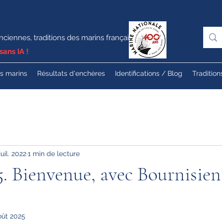
nciennes, traditions des marins français
sans IA !
es marins
Résultats d'enchères
Identifications / Blog
Tradition
juil. 2022
1 min de lecture
5. Bienvenue, avec Bournisien
oût 2025