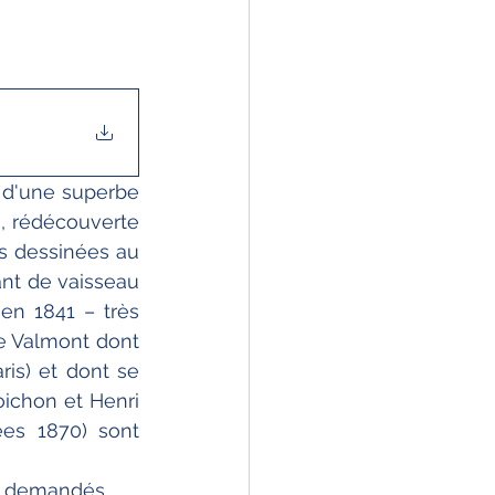
 d'une superbe 
, rédécouverte 
s dessinées au 
ant de vaisseau 
n 1841 – très 
e Valmont dont 
is) et dont se 
ichon et Henri 
es 1870) sont 
ts demandés 