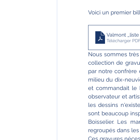
Voici un premier bil
Valmont _list
Télécharger PDF
Nous sommes très he
collection de gravu
par notre confrère 
milieu du dix-neuviè
et commandait le 
observateur et arti
les dessins n'exist
sont beaucoup insp
Boisselier. Les m
regroupés dans les 
Ces gravures nécess