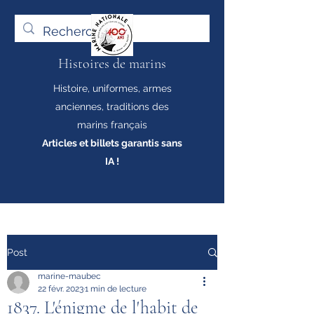
Histoires de marins
Histoire, uniformes, armes
anciennes, traditions des
marins français
Articles et billets garantis sans
IA !
Post
marine-maubec
22 févr. 2023
1 min de lecture
1837. L'énigme de l'habit de