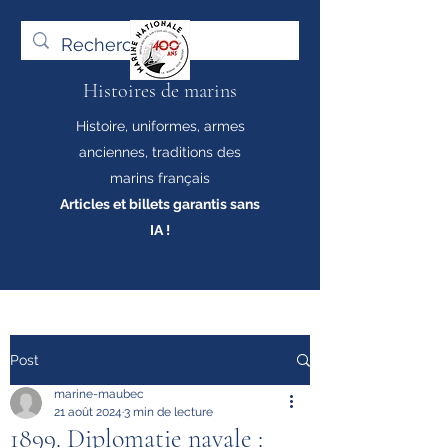
Histoires de marins
Histoire, uniformes, armes
anciennes, traditions des
marins français
Articles et billets garantis sans
IA !
Post
marine-maubec
21 août 2024
3 min de lecture
1899. Diplomatie navale :