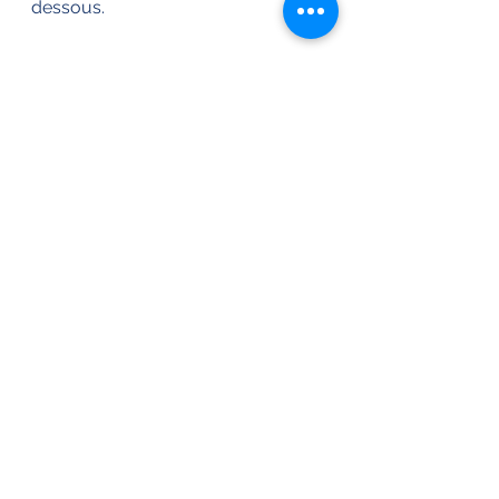
dessous.
Après le déjeuner du 17 avril à bord 
du 
Brennus, 
l'amiral Fournier est 
quant à lui entouré des 
commandants des bâtiments 
italiens, mais aussi des chefs de 
corps des régiments tenant 
garnison à Cagliari, porteurs de 
képis. Les jeunes officiers assis au 
premier rang, aspirants de 1re 
classe porteurs des aiguillettes, 