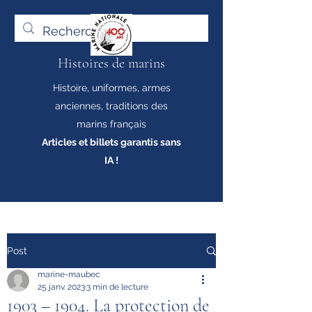
Histoires de marins
Histoire, uniformes, armes
anciennes, traditions des
marins français
Articles et billets garantis sans
IA !
Post
marine-maubec
25 janv. 2023
3 min de lecture
1903 – 1904. La protection de