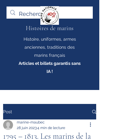
Histoires de marins
Histoire, uniformes, armes
anciennes, traditions des
marins français
Articles et billets garantis sans
IA !
Post
marine-maubec
28 juin 2023
4 min de lecture
1795 – 1813. Les marins de la