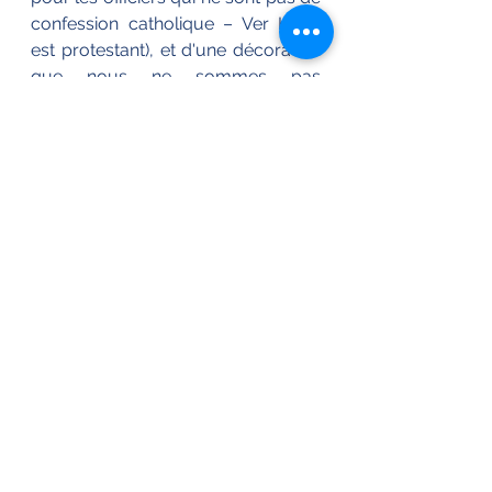
confession catholique – Ver Huell 
est protestant), et d'une décoration 
que nous ne sommes pas 
parvenus à identifier (les amateurs 
de phaléristique nous viendront en 
aide).
Son neveu Quirin Rudolphe 
Maurice Ver Huell est également 
officier de marine, d'abord dans la 
marine batave, puis en 1810 dans la 
marine impériale. Il est promu 
capitaine de frégate le 3 juillet 1811. 
Contrairement à son oncle, Quirin 
ne reste pas loyal à la France à la 
fin de 1813. Il termine sa carrière 