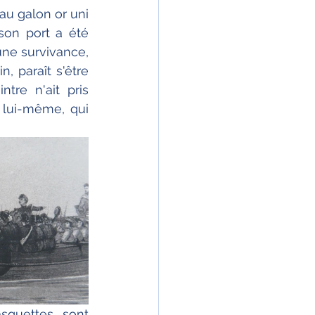
u galon or uni 
on port a été 
'une survivance, 
 paraît s'être 
re n'ait pris 
 lui-même, qui 
squettes sont 