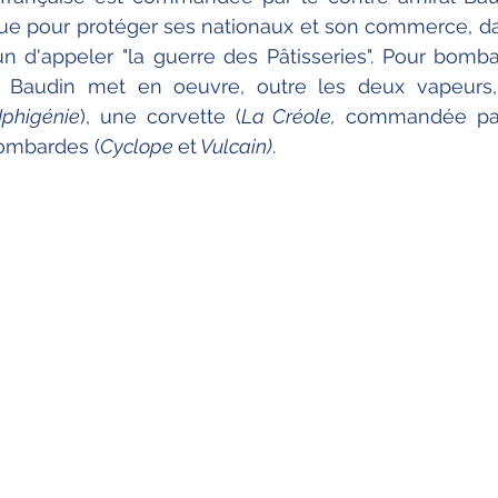
que pour protéger ses nationaux et son commerce, da
 d'appeler "la guerre des Pâtisseries". Pour bombar
, Baudin met en oeuvre, outre les deux vapeurs, t
Iphigénie
), une corvette (
La Créole,
 commandée par 
bombardes (
Cyclope 
et
 Vulcain)
.