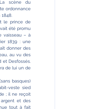
 La scène du 
nte ordonnance 
n 1848.
t le prince de 
avait été promu 
e vaisseau – à 
ier 1839 : une 
aît donner des 
eau, au vu des 
 et Desfossés. 
a de lui un de 
(sans basques) 
it-veste sied 
; il ne reçoit 
 argent et des 
e tout à fait 