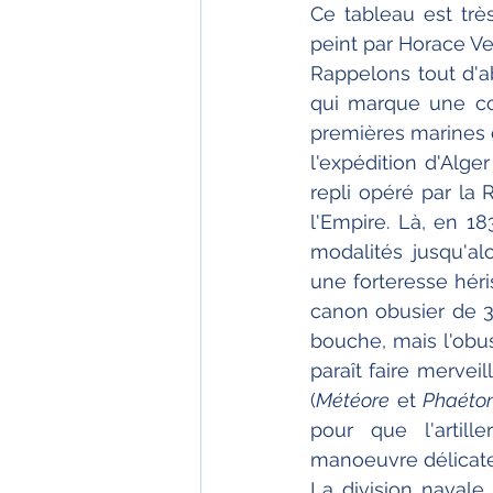
Ce tableau est trè
peint par Horace Ve
Rappelons tout d'a
qui marque une con
premières marines e
l'expédition d'Alge
repli opéré par la 
l'Empire. Là, en 183
modalités jusqu'al
une forteresse héri
canon obusier de 30
bouche, mais l'obu
paraît faire mervei
(
Météore
 et 
Phaéto
pour que l'artill
manoeuvre délicate
La division navale