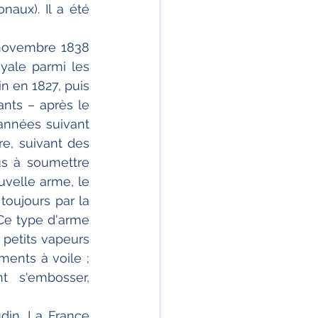
aux). Il a été 
novembre 1838 
ale parmi les 
 en 1827, puis 
nts – après le 
années suivant 
re, suivant des 
us à soumettre 
velle arme, le 
oujours par la 
Ce type d'arme 
petits vapeurs 
ents à voile ; 
t s'embosser, 
in. La France 