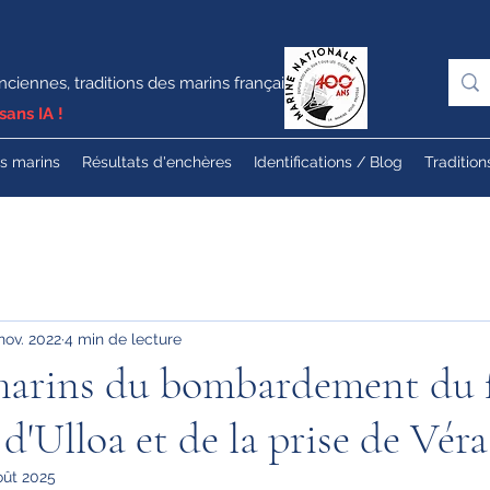
nciennes, traditions des marins français
sans IA !
es marins
Résultats d'enchères
Identifications / Blog
Tradition
nov. 2022
4 min de lecture
 marins du bombardement du 
 d'Ulloa et de la prise de Vér
oût 2025