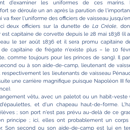
ssant d'examiner les uniformes de ces marins.
rt se déroule un an après la parution de l'importa
ui va fixer l'uniforme des officiers de vaisseau jusqu'e
ci
deux officiers sur la dunette de 
La Créole
, don
r est capitaine de corvette depuis le 28 mai 1838 (il 
seau le 1er août 1836 et il sera promu capitaine d
 de capitaine de frégate n'existe plus – le 10 févr
e, comme toujours pour les princes de sang). Il par
 second ou à son aide-de-camp, lieutenant de vaiss
t respectivement les lieutenants de vaisseau Pénaud
uite une carrière magnifique puisque Napoléon III fer
nce).
trangement vêtu, avec un paletot ou un habit-veste 
'épaulettes, et d'un chapeau haut-de-forme. L'hab
ves ; son port n'est pas prévu au-delà de ce grade 
en principe ; ici, elles ont probablement un corps
r. Son second ou son aide-de-camp est lui en tenu