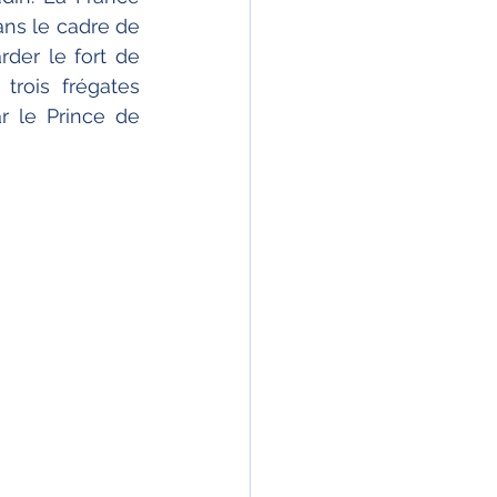
ns le cadre de 
der le fort de 
rois frégates 
le Prince de 