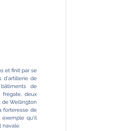
et finit par se 
'artillerie de 
âtiments de 
frégate, deux 
c de Wellington 
 forteresse de 
 exemple qu'il 
t navale.