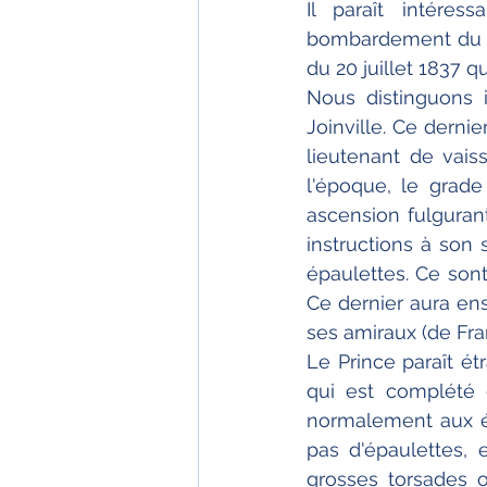
Il paraît intére
bombardement du fo
du 20 juillet 1837 q
Nous distinguons i
Joinville. Ce dernie
lieutenant de vais
l'époque, le grade
ascension fulgurant
instructions à son
épaulettes. Ce son
Ce dernier aura ens
ses amiraux (de Fra
Le Prince paraît é
qui est complété d
normalement aux élè
pas d'épaulettes, 
grosses torsades o