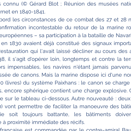
s connu (© Gérard Blot ; Réunion des musées nation
rnet en 1840-1841.
bord les circonstances de ce combat des 27 et 28 
firmation incontestable du retour de la marine roy
uropéennes – sa participation à la bataille de Navarin
r en 1830 avaient déjà constitué des signaux importa
Restauration qui l'avait laissé décliner au cours des 
8, il s'agit d'opérer loin, longtemps et contre la ter
ors impensables, les navires n'étant jamais parven
ssée de canons. Mais la marine dispose ici d'une nou
 (livres) du système Paixhans : le canon se charge t
s, encore sphérique contient une charge explosive. 
lle sur le tableau ci-dessous. Autre nouveauté : deux 
n
) vont permettre de faciliter la manoeuvre des bâtim
erie soit toujours battante, les bâtiments doiven
 à proximité immédiate des récifs.
 française est commandée par le contre-amiral Baud